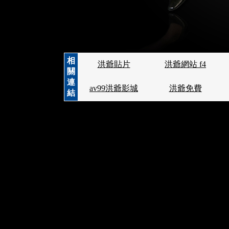
相
洪爺貼片
洪爺網站 f4
關
連
av99洪爺影城
洪爺免費
結